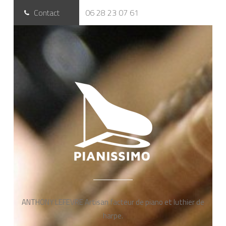
Contact
06 28 23 07 61
ANTHONY LEFEVRE Artisan facteur de piano et luthier de
harpe.