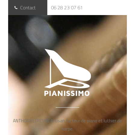
Contact
06 28 23 07 61
ANTHONY LEFEVRE Artisan facteur de piano et luthier de
harpe.