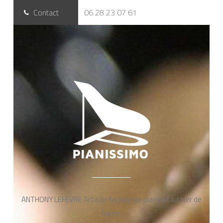
Contact
06 28 23 07 61
ANTHONY LEFEVRE Artisan facteur de piano et luthier de
harpe.