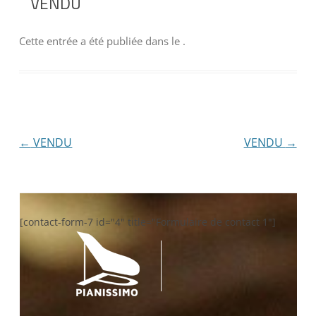
VENDU
Cette entrée a été publiée dans
le
.
Navigation
←
VENDU
VENDU
→
des
articles
[contact-form-7 id="4" title="Formulaire de contact 1"]