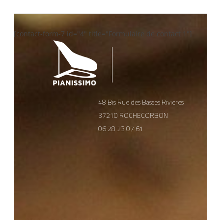
articles
[contact-form-7 id="4" title="Formulaire de contact 1"]
48 Bis Rue des Basses Rivieres
37210 ROCHECORBON
06 28 23 07 61