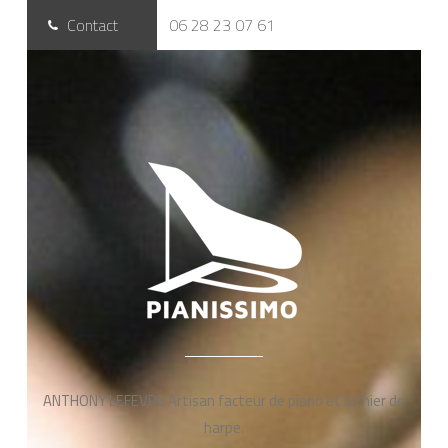
Contact
06 28 23 07 61
ANTHONY LEFEVRE Artisan facteur de piano et luthier de
harpe.