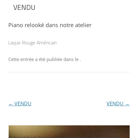
VENDU
Piano relooké dans notre atelier
Laque Rouge Américain
Cette entrée a été publiée dans
le
.
Navigation
←
VENDU
VENDU
→
des
articles
[contact-form-7 id="4" title="Formulaire de contact 1"]