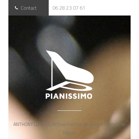
Contact
06 28 23 07 61
ANTHONY LEFEVRE Artisan facteur de piano et luthier de
harpe.