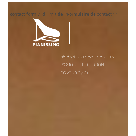
des
articles
[contact-form-7 id="4" title="Formulaire de contact 1"]
48 Bis Rue des Basses Rivieres
37210 ROCHECORBON
06 28 23 07 61