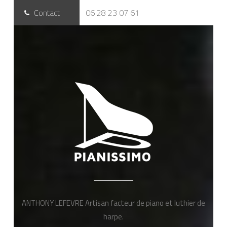
Contact
06 28 23 07 61
ANTHONY LEFEVRE Artisan facteur de piano et luthier de
harpe.